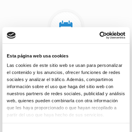
Servicio Periódico
Esta página web usa cookies
Las cookies de este sitio web se usan para personalizar
Facilitaremos al cliente una serie de contenedores los
cuales serán recogidos periódicamente por nuestros
el contenido y los anuncios, ofrecer funciones de redes
trabajadores.
sociales y analizar el tráfico. Además, compartimos
información sobre el uso que haga del sitio web con
nuestros partners de redes sociales, publicidad y análisis
De forma adicional, el cliente puede optar por
web, quienes pueden combinarla con otra información
transportar hasta nuestras instalaciones toda la
que les haya proporcionado o que hayan recopilado a
documentación que desea destruir.
partir del uso que haya hecho de sus servicios.
Aquellos clientes que lo deseen podrán solicitar
prueba de la destrucción a través de grabaciones del
Selección