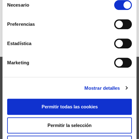
proceso correspondiente.
Necesario
de
consentimiento
Si deseas más información del proceso que seguimos
Preferencias
en el proceso de destrucción
acompaña a nuestra
furgoneta
de recogida haciendo scroll hacia abajo en
la
página de inicio
Estadística
Marketing
¿Qué es Destruservice?
Destruservice se encarga de la destrucción
Mostrar detalles
confidencial de documentos en papel, discos duros,
memorias USB, CD, DVD, etc. La destrucción es
realizada garantizando la máxima confidencialidad y
Permitir todas las cookies
seguridad de sus documentos y soportes
informáticos.
Permitir la selección
Puedes optar por nuestros servicios de recogida
puntual o por nuestro servicio de destrucción