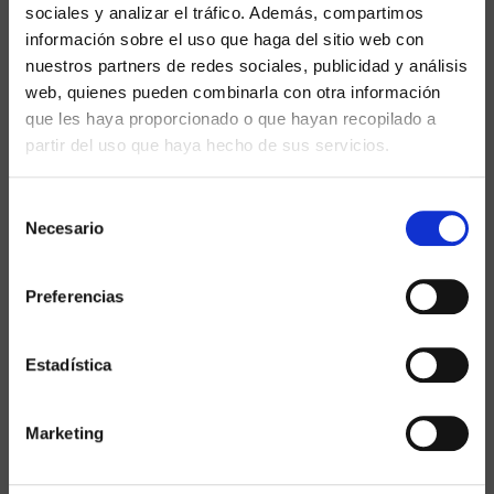
sociales y analizar el tráfico. Además, compartimos
Aviso legal
información sobre el uso que haga del sitio web con
nuestros partners de redes sociales, publicidad y análisis
Política de Privacidad
web, quienes pueden combinarla con otra información
que les haya proporcionado o que hayan recopilado a
Política de Cookies
partir del uso que haya hecho de sus servicios.
Selección
Necesario
Puedes encontrarnos en
de
consentimiento
Telf.:
968 44 16 86
Preferencias
Email:
destruservice@destruservice.com
Dirección:
Camino Puente Alto, Dip. Pulgara 152.
30818 Lorca (Murcia)
.
Estadística
Marketing
Inicio